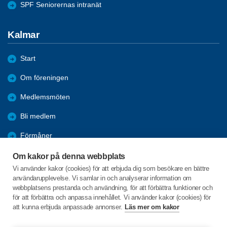
SPF Seniorernas intranät
Kalmar
Start
Om föreningen
Medlemsmöten
Bli medlem
Förmåner
Aktiviteter
Om kakor på denna webbplats
Vi använder kakor (cookies) för att erbjuda dig som besökare en bättre
Resor
användarupplevelse. Vi samlar in och analyserar information om
webbplatsens prestanda och användning, för att förbättra funktioner och
Blandade tips
för att förbättra och anpassa innehållet. Vi använder kakor (cookies) för
att kunna erbjuda anpassade annonser.
Läs mer om kakor
Trädgårdsgatan 20