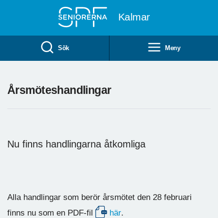
Till övergripande innehåll
Kalmar
Sök
Meny
Årsmöteshandlingar
Nu finns handlingarna åtkomliga
Alla handlingar som berör årsmötet den 28 februari
finns nu som en PDF-fil
här
.