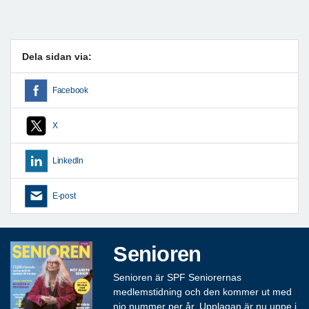
Dela sidan via:
Facebook
X
LinkedIn
E-post
Senioren
Senioren är SPF Seniorernas
medlemstidning och den kommer ut med
nio nummer per år. Upplagan är nu uppe i