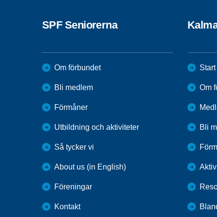
SPF Seniorerna
Kalma
Om förbundet
Start
Bli medlem
Om f
Förmåner
Med
Utbildning och aktiviteter
Bli 
Så tycker vi
Förm
About us (in English)
Aktiv
Föreningar
Reso
Kontakt
Blan