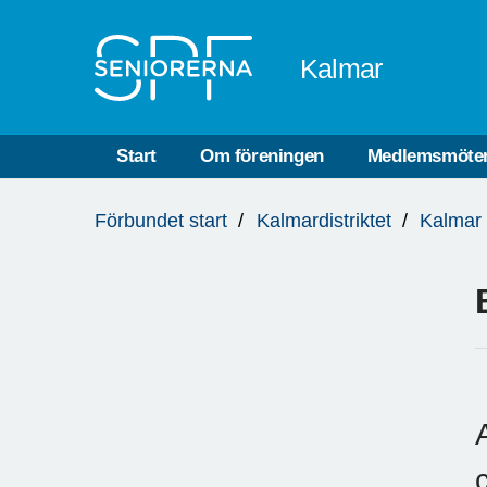
Till övergripande innehåll
Kalmar
Start
Om föreningen
Medlemsmöte
Du
Förbundet start
Kalmardistriktet
Kalmar
är
här: