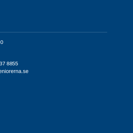
20
37 8855
niorerna.se