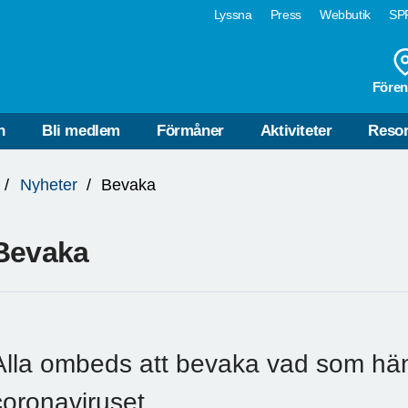
Lyssna
Press
Webbutik
SPF
Fören
n
Bli medlem
Förmåner
Aktiviteter
Reso
Nyheter
Bevaka
Bevaka
Alla ombeds att bevaka vad som hä
coronaviruset