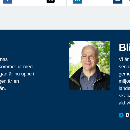
Bl
rnas
Vi är
 kommer ut med
senio
gan är nu uppe i
geme
gen är en
miljo
ån.
lande
skapa
aktiv
B