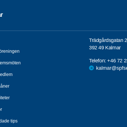
r
Trädgårdsgatan 
392 49 Kalmar
öreningen
Telefon:
+46 72 2
lemsmöten
kalmar@spfse
medlem
åner
iteter
r
dade tips