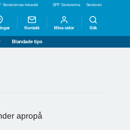
 Seniorernas intranät
SPF Seniorerna
Senioren
ingar
Kontakt
Mina sidor
Sök
r
Blandade tips
nder apropå