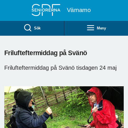
Till övergripande innehåll
Värnamo
Sök
Meny
Frilufteftermiddag på Svänö
Frilufteftermiddag på Svänö tisdagen 24 maj