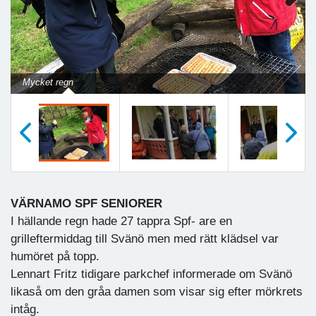
Previous
Next
Mycket regn
Föregående
Nästa
VÄRNAMO SPF SENIORER
I hällande regn hade 27 tappra Spf- are en
grilleftermiddag till Svänö men med rätt klädsel var
humöret på topp.
Lennart Fritz tidigare parkchef informerade om Svänö
likaså om den gråa damen som visar sig efter mörkrets
intåg.