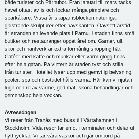
både turister och Pärnubor. Från januari till mars täcks
havet oftast av is och lockar många pimplare och
sparkåkare. Vissa år skapar isblocken naturliga,
gnistrande skulpturer efter havskanten. Oavsett årstid
är stranden en levande plats i Pärnu. I staden finns små
butiker och restauranger öppet året om. Garner, ull,
skor och hantverk är extra förmånlig shopping här.
Caféer med kaffe och munkar eller varm glögg finns
efter hela gatan. På vintern är staden tyst och stilla
från turister. Hotellet lyser upp med gemytlig belysning,
pooler, spa och bastudel hålls varma. Här kan vi njuta i
lugn och ro av värme, god mat, sköna behandlingar och
gemenskap hela veckan.
Avresedagen
Vi reser från Tranås med buss till Värtahamnen i
Stockholm. Vida resor tar emot i terminalen och delar ut
hyttnycklar. Vi tar våra väskor och går ombord på