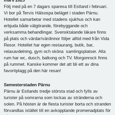
mars 2025
Följ med på en 7 dagars sparesa till Estland i februari.
Vi bor på Tervis Hälsospa beläget i staden Pärnu.
Hotellet samarbetar med stadens sjukhus och kan
erbjuda både välgörande, förebyggande och
verksamma behandlingar. Svensktalande läkare finns
på plats och värdar/värdinnor följer alltid med från Vida
Resor. Hotellet har egen restaurang, butik, bar,
relaxavdelning, gym och sköna samlingsplatser. Alla
rum har wc, dusch, balkong och TV. Morgonrock finns
på rummet. Kanske kommer det att bli ett av dina
favoritplagg på den här resan!
Semesterstaden Pärnu
Pärnu är Estlands tredje största stad och fylls av
turister på somrarna som lockas av stränderna och
solen. På hösten är de flesta turister borta och stranden
förvandlas istället till en avkopplande promenadplats för