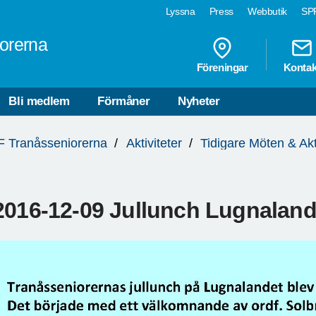
Lyssna
Press
Webbutik
SPF
orerna
Föreningar
Kontak
Bli medlem
Förmåner
Nyheter
 Tranåsseniorerna
Aktiviteter
Tidigare Möten & Akt
2016-12-09 Jullunch Lugnaland