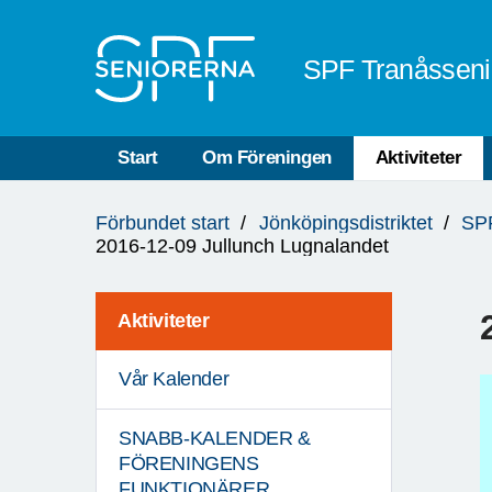
Till övergripande innehåll
SPF Tranåsseni
Start
Om Föreningen
Aktiviteter
Du
Förbundet start
Jönköpingsdistriktet
SPF
är
2016-12-09 Jullunch Lugnalandet
här:
Aktiviteter
Vår Kalender
SNABB-KALENDER &
FÖRENINGENS
FUNKTIONÄRER