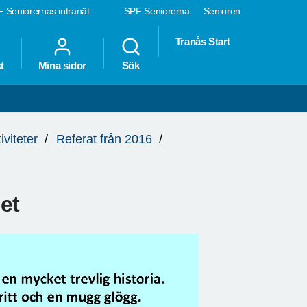
 Seniorernas intranät
SPF Seniorerna
Senioren
Tranås Start
t
Mina sidor
Sök
iviteter
Referat från 2016
et