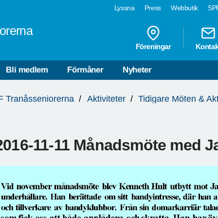
Lyssna
Press
Webbutik
SPF
orerna
Föreningar
Kontak
Bli medlem
Förmåner
Nyheter
 Tranåsseniorerna
Aktiviteter
Tidigare Möten & Akt
2016-11-11 Månadsmöte med J