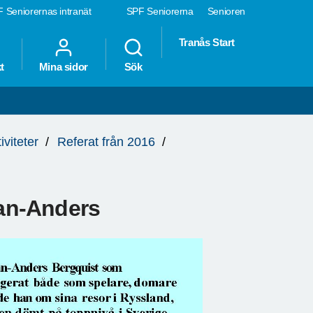
 Seniorernas intranät
SPF Seniorerna
Senioren
Tranås Start
t
Mina sidor
Sök
iviteter
Referat från 2016
an-Anders