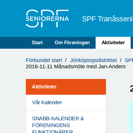
Till övergripande innehåll
SPF Tranåsseni
Start
Om Föreningen
Aktiviteter
Du
Förbundet start
Jönköpingsdistriktet
SPF
är
2016-11-11 Månadsmöte med Jan-Anders
här:
Aktiviteter
Vår Kalender
SNABB-KALENDER &
FÖRENINGENS
FUNKTIONÄRER