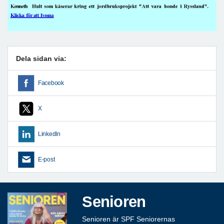
Dela sidan via:
Facebook
X
LinkedIn
E-post
Senioren
Senioren är SPF Seniorernas