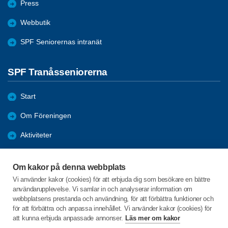
Press
Webbutik
SPF Seniorernas intranät
SPF Tranåsseniorerna
Start
Om Föreningen
Aktiviteter
Bli medlem
Om kakor på denna webbplats
Förmåner
Vi använder kakor (cookies) för att erbjuda dig som besökare en bättre
användarupplevelse. Vi samlar in och analyserar information om
Nyheter
webbplatsens prestanda och användning, för att förbättra funktioner och
för att förbättra och anpassa innehållet. Vi använder kakor (cookies) för
att kunna erbjuda anpassade annonser.
Läs mer om kakor
C/o:Vanja Jonebring