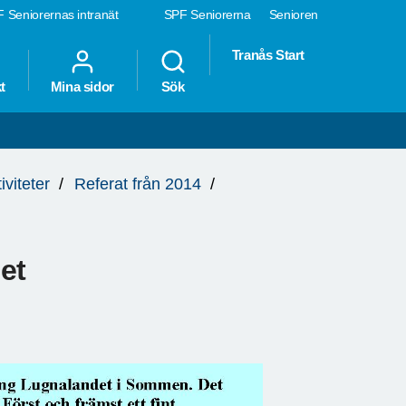
 Seniorernas intranät
SPF Seniorerna
Senioren
Tranås Start
t
Mina sidor
Sök
iviteter
Referat från 2014
et