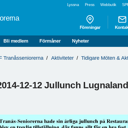
Lyssna
Press
Webbutik
SPF
orerna
Föreningar
Kontak
Bli medlem
Förmåner
Nyheter
 Tranåsseniorerna
Aktiviteter
Tidigare Möten & Akt
2014-12-12 Jullunch Lugnaland