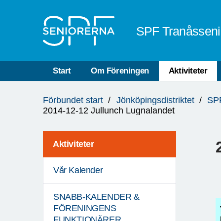
Till övergripande innehåll
SPF Tranåsseni
Start
Om Föreningen
Aktiviteter
Du
Förbundet start
Jönköpingsdistriktet
SPF
är
2014-12-12 Jullunch Lugnalandet
här:
Aktiviteter
Vår Kalender
SNABB-KALENDER &
FÖRENINGENS
FUNKTIONÄRER