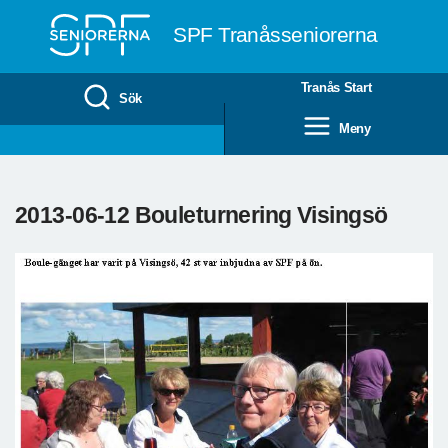
Till övergripande innehåll
SPF Tranåsseniorerna
Tranås Start
Sök
Meny
2013-06-12 Bouleturnering Visingsö