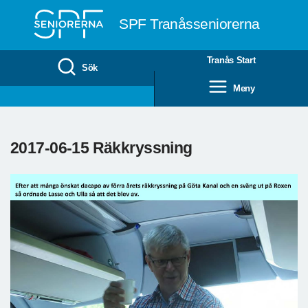
Till övergripande innehåll
SPF Tranåsseniorerna
Tranås Start
Sök
Meny
2017-06-15 Räkkryssning