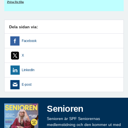
Dela sidan via:
Facebook
X
LinkedIn
E-post
Senioren
Senioren är SPF Seniorernas
medlemstidning och den kommer ut med