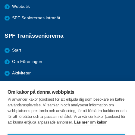
Webbutik
SPF Seniorernas intranät
SPF Tranåsseniorerna
Start
Om Föreningen
Aktiviteter
Bli medlem
Om kakor på denna webbplats
Förmåner
Vi använder kakor (cookies) för att erbjuda dig som besökare en bättre
användarupplevelse. Vi samlar in och analyserar information om
Nyheter
webbplatsens prestanda och användning, för att förbättra funktioner och
för att förbättra och anpassa innehållet. Vi använder kakor (cookies) för
att kunna erbjuda anpassade annonser.
Läs mer om kakor
C/o:Vanja Jonebring
Segelbåtsvägen 4