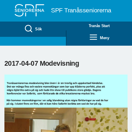
Till övergripande innehåll
SPF Tranåsseniorerna
Tranås Start
Sök
Meny
2017-04-07 Modevisning