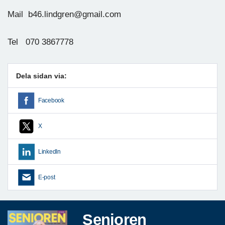
Mail b46.lindgren@gmail.com
Tel 070 3867778
Dela sidan via:
Facebook
X
LinkedIn
E-post
Senioren