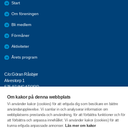
Start
Om föreningen
Bli medlem
Förmåner
Aktiviteter
Årets program
C/o:Göran Råsbjer
Alvestorp 1
575 97 INGATORP
Om kakor på denna webbplats
Telefon:
+46 705618583
Vi använder kakor (cookies) för att erbjuda dig som besökare en bättre
goran.rasbjer@gmail.com
användarupplevelse. Vi samlar in och analyserar information om
webbplatsens prestanda och användning, för att förbättra funktioner och för
att förbättra och anpassa innehållet. Vi använder kakor (cookies) för att
kunna erbjuda anpassade annonser.
Läs mer om kakor