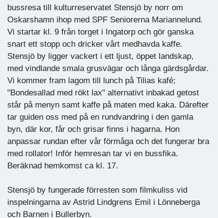
bussresa till kulturreservatet Stensjö by norr om
Oskarshamn ihop med SPF Seniorerna Mariannelund.
Vi startar kl. 9 från torget i Ingatorp och gör ganska
snart ett stopp och dricker vårt medhavda kaffe.
Stensjö by ligger vackert i ett ljust, öppet landskap,
med vindlande smala grusvägar och långa gärdsgårdar.
Vi kommer fram lagom till lunch på Tilias kafé;
"Bondesallad med rökt lax" alternativt inbakad getost
står på menyn samt kaffe på maten med kaka. Därefter
tar guiden oss med på en rundvandring i den gamla
byn, där kor, får och grisar finns i hagarna. Hon
anpassar rundan efter vår förmåga och det fungerar bra
med rollator! Inför hemresan tar vi en bussfika.
Beräknad hemkomst ca kl. 17.
Stensjö by fungerade förresten som filmkuliss vid
inspelningarna av Astrid Lindgrens Emil i Lönneberga
och Barnen i Bullerbyn.