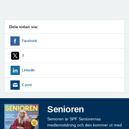
Dela sidan via:
Facebook
X
LinkedIn
E-post
Senioren
Senioren är SPF Seniorernas
medlemstidning och den kommer ut med