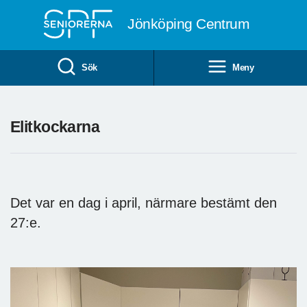
Till övergripande innehåll
Jönköping Centrum
Sök
Meny
Elitkockarna
Det var en dag i april, närmare bestämt den
27:e.