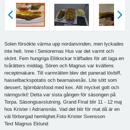
Föregående
Nästa
Solen försökte värma upp nordanvinden, men lyckades
inte helt. Inne i Seniorernas Hus var det varmt och
skönt. Fem hungriga Elitkockar träffades för att laga en
tvårätters middag. Sören och Magnus var kvällens
receptmakare. Till varmrätten blev det panerad lövbiff,
hasselbackspotatis och bearnaisesås. Lite sött som
dessert, björnbärsfood med kex. Allt mycket gott och
näringsrikt! Detta var sista gången för säsongen på
Torpa. Säsongsavslutning, Grand Final blir 11 - 12 maj
hos Krister i Adriansnäs. Vad det blir för mat då är en
väl förborgad hemlighet.Foto Krister Svensson
Text Magnus Eklund