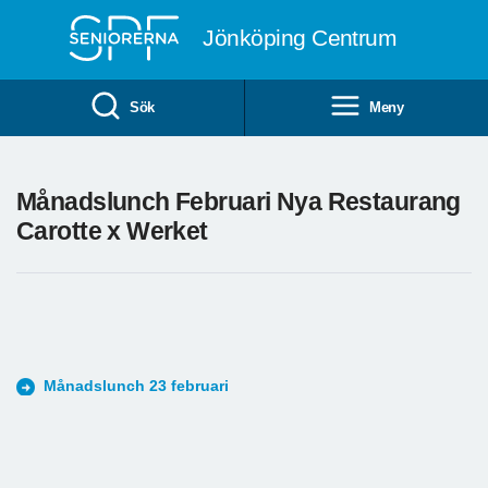
Till övergripande innehåll
Jönköping Centrum
Sök
Meny
Månadslunch Februari Nya Restaurang
Carotte x Werket
Månadslunch 23 februari