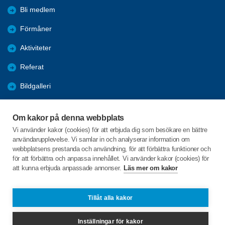
Bli medlem
Förmåner
Aktiviteter
Referat
Bildgalleri
Historik
Om kakor på denna webbplats
KPR
Vi använder kakor (cookies) för att erbjuda dig som besökare en bättre
användarupplevelse. Vi samlar in och analyserar information om
Engagera DIG i vår förening
webbplatsens prestanda och användning, för att förbättra funktioner och
för att förbättra och anpassa innehållet. Vi använder kakor (cookies) för
att kunna erbjuda anpassade annonser.
Läs mer om kakor
C/o:Lennart Lööw
Aspholmsgatan 21 lgh 1001
553 23 Jönköping
Tillåt alla kakor
Telefon:
+46 739816924
Inställningar för kakor