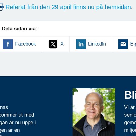
Referat från den 29 april finns nu på hemsidan
.
Dela sidan via:
Facebook
X
LinkedIn
E-
Bl
rnas
Vi är
 kommer ut med
senio
gan är nu uppe i
geme
gen är en
miljo