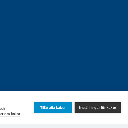
Tillåt alla kakor
Inställningar för kakor
 och
er om kakor