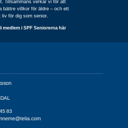
t. Tillsammans verkar vi för att
 bättre villkor för äldre – och ett
t liv för dig som senior.
li medlem i SPF Seniorerna här
ksson
RDAL
45 83
anneme@telia.com