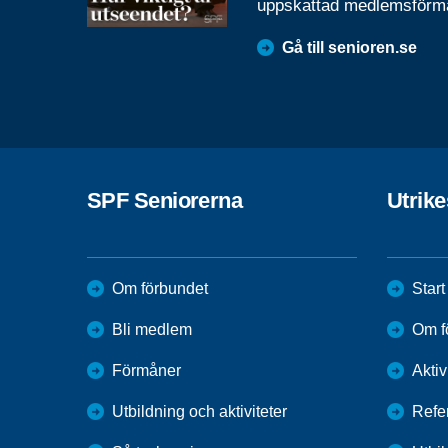
uppskattad medlemsförm
Gå till senioren.se
SPF Seniorerna
Utrik
Om förbundet
Start
Bli medlem
Om f
Förmåner
Aktiv
Utbildning och aktiviteter
Refe