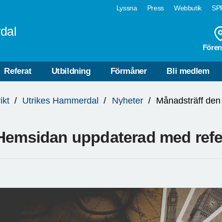
Lyssna
Press
Webbutik
SPF
dal
Fören
Referat
Utbildning
Förmåner
Bli medlem
ikt
Utrikes Hammerdal
Nyheter
Månadsträff den
Hemsidan uppdaterad med refera