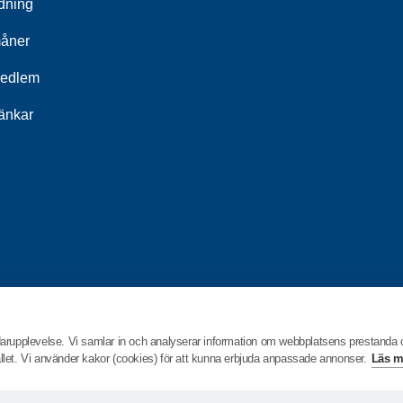
ldning
åner
medlem
länkar
darupplevelse. Vi samlar in och analyserar information om webbplatsens prestanda
hållet. Vi använder kakor (cookies) för att kunna erbjuda anpassade annonser.
Läs m