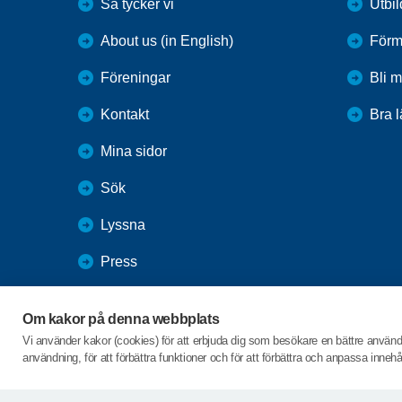
Så tycker vi
Utbi
About us (in English)
Förm
Föreningar
Bli 
Kontakt
Bra 
Mina sidor
Sök
Lyssna
Press
Webbutik
Om kakor på denna webbplats
SPF Seniorernas intranät
Vi använder kakor (cookies) för att erbjuda dig som besökare en bättre använ
användning, för att förbättra funktioner och för att förbättra och anpassa inne