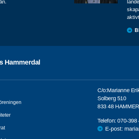
ån.
lande
skapa
aktiv
B
es Hammerdal
C/o:Marianne Eri
Solberg 510
öreningen
833 48 HAMME
iteter
Telefon:
070-398 
rat
E-post: mari