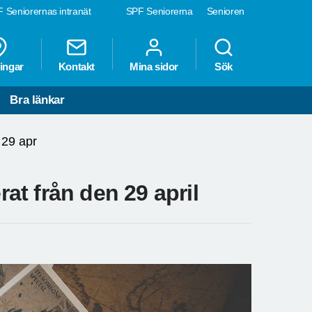
 Seniorernas intranät
SPF Seniorerna
Senioren
ingar
Kontakt
Mina sidor
Sök
Bra länkar
 29 apr
t från den 29 april