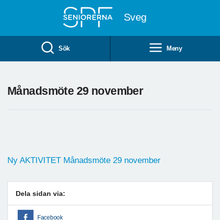
Till övergripande innehåll
Sveg
Sök
Meny
Månadsmöte 29 november
Ny AKTIVITET Månadsmöte 29 november
Dela sidan via:
Facebook