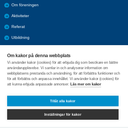
Om föreningen
Aktiviteter
Referat
Utbildning
Förmåner
Om kakor på denna webbplats
Bli medlem
Vi använder kakor (cookies) för att erbjuda dig som besökare en bättre
användarupplevelse. Vi samlar in och analyserar information om
Länkar
webbplatsens prestanda och användning, för att förbättra funktioner och
för att förbättra och anpassa innehållet. Vi använder kakor (cookies) för
att kunna erbjuda anpassade annonser.
Läs mer om kakor
C/o:Inger Wetterstrand
Dalagatan 10A
842 32 Sveg
Tillåt alla kakor
Telefon:
+46739640020
Inställningar för kakor
inger@wetterstrand.com