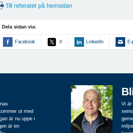
Till referatet på hemsidan
Dela sidan via:
Facebook
X
LinkedIn
E-
Bl
rnas
Vi är
 kommer ut med
senio
gan är nu uppe i
geme
gen är en
miljo