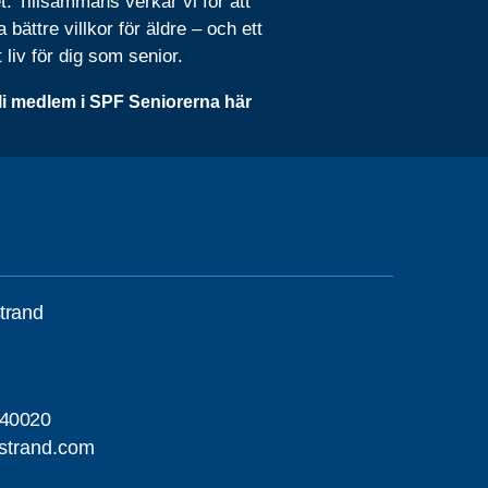
t. Tillsammans verkar vi för att
 bättre villkor för äldre – och ett
t liv för dig som senior.
li medlem i SPF Seniorerna här
trand
40020
strand.com