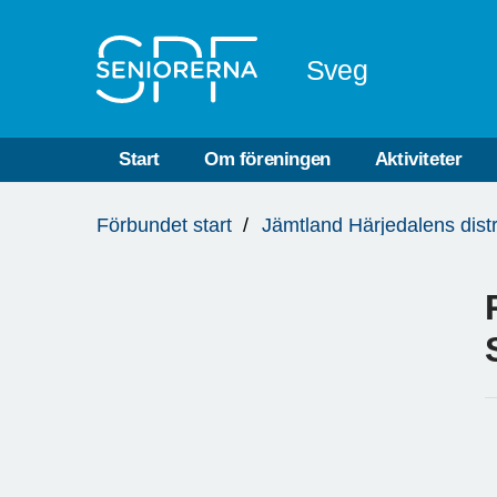
Till övergripande innehåll
Sveg
Start
Om föreningen
Aktiviteter
Du
Förbundet start
Jämtland Härjedalens distr
är
här: