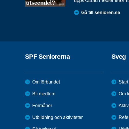
uppskattad medlemsförm
Gå till senioren.se
SPF Seniorerna
Sveg
Om förbundet
Start
Bli medlem
Om f
Förmåner
Aktiv
Utbildning och aktiviteter
Refe