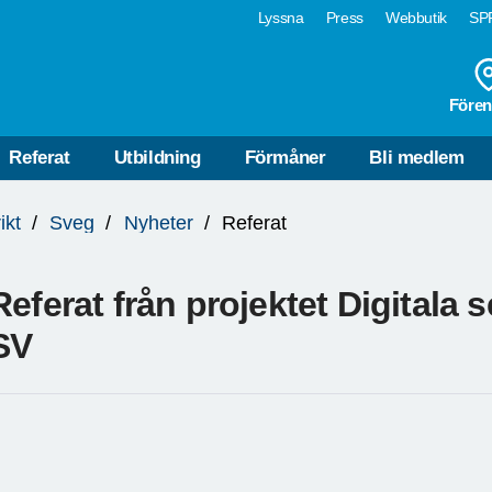
Lyssna
Press
Webbutik
SPF
Fören
Referat
Utbildning
Förmåner
Bli medlem
ikt
Sveg
Nyheter
Referat
Referat från projektet Digitala
SV