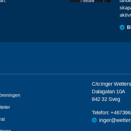
ån.
lande
skapa
aktiv
B
C/o:Inger Wetters
Dalagatan 10A
öreningen
842 32 Sveg
iteter
Telefon:
+467396
rat
inger@wetter