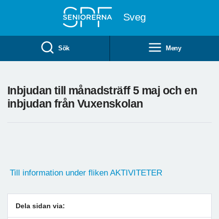
Till övergripande innehåll
Sveg
Sök
Meny
Inbjudan till månadsträff 5 maj och en
inbjudan från Vuxenskolan
Till information under fliken AKTIVITETER
Dela sidan via: