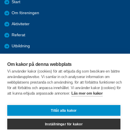
Start
Om föreningen
Aktiviteter
Referat
Utbildning
Förmåner
Om kakor på denna webbplats
Bli medlem
Vi använder kakor (cookies) för att erbjuda dig som besökare en bättre
användarupplevelse. Vi samlar in och analyserar information om
Länkar
webbplatsens prestanda och användning, för att förbättra funktioner och
för att förbättra och anpassa innehållet. Vi använder kakor (cookies) för
att kunna erbjuda anpassade annonser.
Läs mer om kakor
C/o:Inger Wetterstrand
Dalagatan 10A
842 32 Sveg
Tillåt alla kakor
Telefon:
+46739640020
Inställningar för kakor
inger@wetterstrand.com