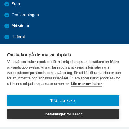
Start
Om föreningen
Aktiviteter
Referat
Utbildning
Om kakor på denna webbplats
Förmåner
Vi använder kakor (cookies) för att erbjuda dig som besökare en bättre
användarupplevelse. Vi samlar in och analyserar information om
Bli medlem
webbplatsens prestanda och användning, för att förbättra funktioner och
för att förbättra och anpassa innehållet. Vi använder kakor (cookies) för
att kunna erbjuda anpassade annonser.
Läs mer om kakor
C/o:Carl Bergsten
Ytterberg 132
842 92 SVEG
Tillåt alla kakor
Telefon:
070-41 740 44
Inställningar för kakor
E-post: carl.i.bergsten@gmail.com