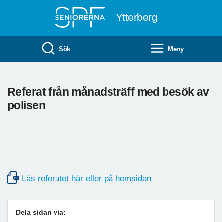
Till övergripande innehåll
Ytterberg
Sök
Meny
Referat från månadsträff med besök av
polisen
Läs referatet här eller på hemsidan
Dela sidan via: