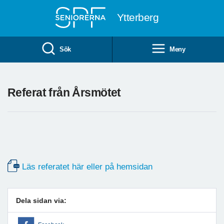
Till övergripande innehåll
Ytterberg
Sök
Meny
Referat från Årsmötet
Läs referatet här eller på hemsidan
Dela sidan via: