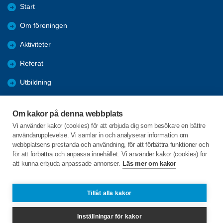
Start
Om föreningen
Aktiviteter
Referat
Utbildning
Förmåner
Om kakor på denna webbplats
Bli medlem
Vi använder kakor (cookies) för att erbjuda dig som besökare en bättre
användarupplevelse. Vi samlar in och analyserar information om
Mötesplatser
webbplatsens prestanda och användning, för att förbättra funktioner och
för att förbättra och anpassa innehållet. Vi använder kakor (cookies) för
att kunna erbjuda anpassade annonser.
Läs mer om kakor
C/o:Sven-Olof Nydahl
Grindstugvägen 36 Lgh 1204
831 39 Östersund
Tillåt alla kakor
Telefon:
070-2177910
Inställningar för kakor
so.nydahl@gmail.com