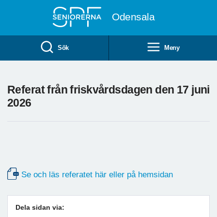
Till övergripande innehåll
Odensala
Sök
Meny
Referat från friskvårdsdagen den 17 juni
2026
Se och läs referatet här eller på hemsidan
Dela sidan via: