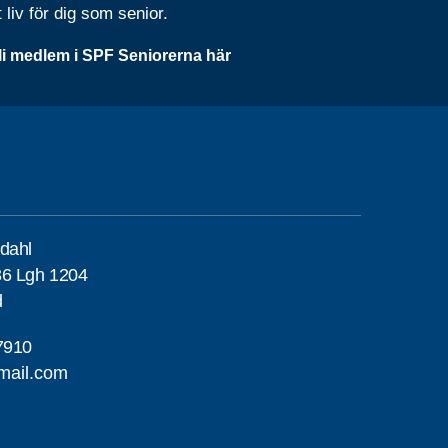
t liv för dig som senior.
li medlem i SPF Seniorerna här
dahl
36 Lgh 1204
d
7910
mail.com