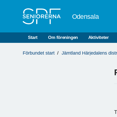
Till övergripande innehåll
Odensala
Start
Om föreningen
Aktiviteter
Du
Förbundet start
Jämtland Härjedalens distr
är
här:
T