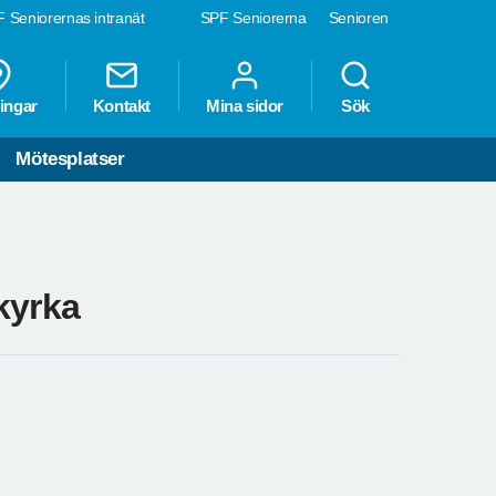
 Seniorernas intranät
SPF Seniorerna
Senioren
ingar
Kontakt
Mina sidor
Sök
Mötesplatser
kyrka