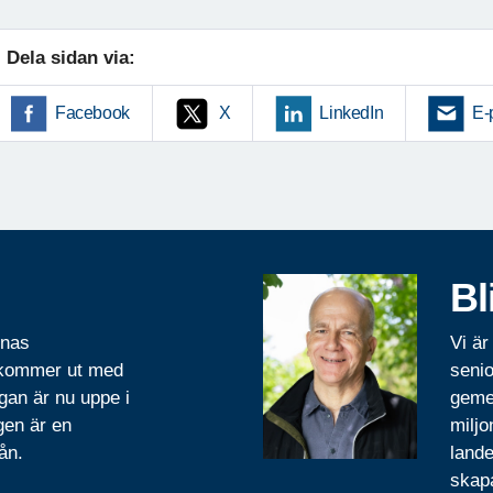
Dela sidan via:
Facebook
X
LinkedIn
E-
Bl
rnas
Vi är
 kommer ut med
senio
gan är nu uppe i
geme
gen är en
miljo
ån.
lande
skapa