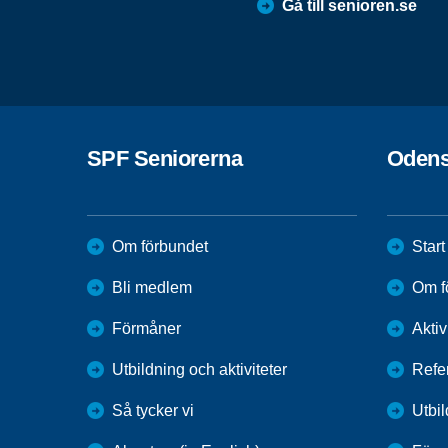
Gå till senioren.se
SPF Seniorerna
Odens
Om förbundet
Start
Bli medlem
Om f
Förmåner
Aktiv
Utbildning och aktiviteter
Refe
Så tycker vi
Utbi