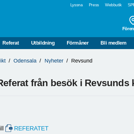
Lyssna
Press
Webbutik
SPF
Fören
Referat
Utbildning
Förmåner
Bli medlem
ikt
Odensala
Nyheter
Revsund
Referat från besök i Revsunds 
ill
REFERATET