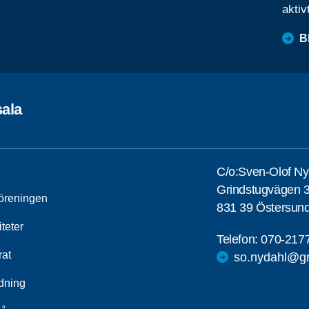
aktiv
B
ala
C/o:Sven-Olof Ny
Grindstugvägen 
öreningen
831 39 Östersun
iteter
Telefon:
070-217
rat
so.nydahl@g
ldning