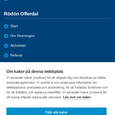
Rödön Offerdal
Start
Om föreningen
Aktiviteter
Referat
Utbildning
Om kakor på denna webbplats
Förmåner
Vi använder kakor (cookies) för att erbjuda dig som besökare en bättre
användarupplevelse. Vi samlar in och analyserar information om
Bli medlem
webbplatsens prestanda och användning, för att förbättra funktioner och
för att förbättra och anpassa innehållet. Vi använder kakor (cookies) för
att kunna erbjuda anpassade annonser.
Läs mer om kakor
C/o:Elisabeth Vykander
Tallarpsvägen 16
835 40 NÄLDEN
Tillåt alla kakor