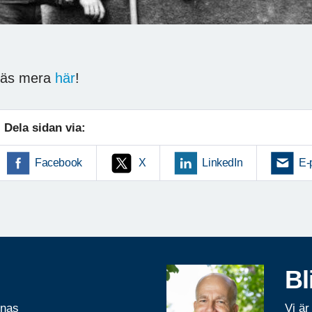
Läs mera
här
!
Dela sidan via:
Facebook
X
LinkedIn
E-
Bl
rnas
Vi är