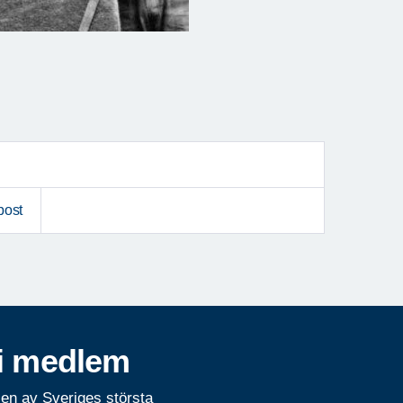
post
i medlem
 en av Sveriges största