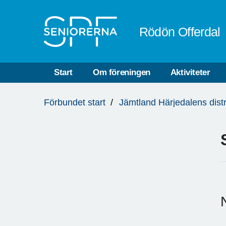
Till övergripande innehåll
Rödön Offerdal
Start
Om föreningen
Aktiviteter
Du
Förbundet start
Jämtland Härjedalens distr
är
här: