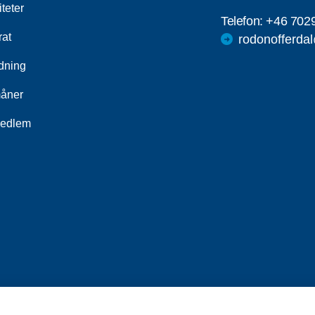
iteter
Telefon:
+46 702
rat
rodonofferda
ldning
åner
medlem