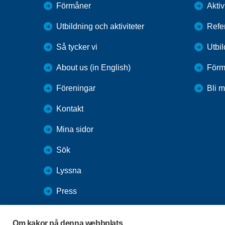
Förmåner
Aktiv
Utbildning och aktiviteter
Refe
Så tycker vi
Utbi
About us (in English)
Förm
Föreningar
Bli 
Kontakt
Mina sidor
Sök
Lyssna
Press
Webbutik
Om kakor på denna webbplats