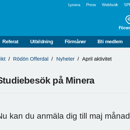
Lyssna
Press
Webbutik
SPF
Fören
Referat
Utbildning
Förmåner
Bli medlem
ikt
Rödön Offerdal
Nyheter
April aktivitet
Studiebesök på Minera
Nu kan du anmäla dig till maj månads