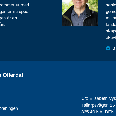
 kommer ut med
senio
gan är nu uppe i
geme
gen är en
miljo
ån.
lande
skapa
aktiv
B
 Offerdal
C/o:Elisabeth Vy
Tallarpsvägen 16
öreningen
835 40 NÄLDEN