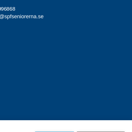
996868
l@spfseniorerna.se