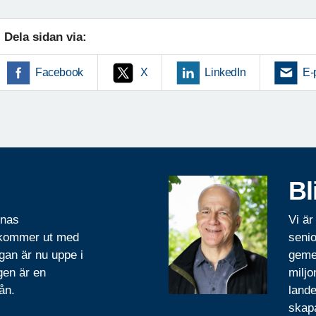
Dela sidan via:
Facebook
X
LinkedIn
E-
Bl
rnas
Vi är
 kommer ut med
senio
gan är nu uppe i
geme
gen är en
miljo
ån.
lande
skapa