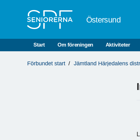
Till övergripande innehåll
Östersund
Start
Om föreningen
Aktiviteter
Du
Förbundet start
Jämtland Härjedalens distr
är
här:
L