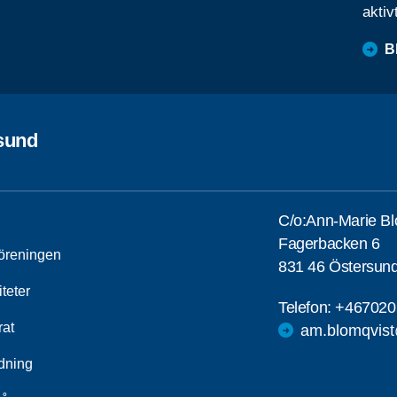
aktiv
B
sund
C/o:Ann-Marie Bl
Fagerbacken 6
öreningen
831 46 Östersun
iteter
Telefon:
+467020
rat
am.blomqvis
ldning