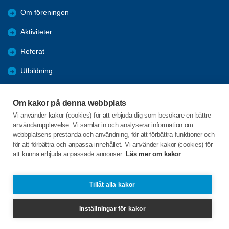
Om föreningen
Aktiviteter
Referat
Utbildning
Förmåner
Om kakor på denna webbplats
Bli medlem
Vi använder kakor (cookies) för att erbjuda dig som besökare en bättre
användarupplevelse. Vi samlar in och analyserar information om
Bra länkar
webbplatsens prestanda och användning, för att förbättra funktioner och
för att förbättra och anpassa innehållet. Vi använder kakor (cookies) för
att kunna erbjuda anpassade annonser.
Läs mer om kakor
C/o:Ann-Marie Blomqvist
Fagerbacken 6
831 46 Östersund
Tillåt alla kakor
Telefon:
+46702050969
Inställningar för kakor
am.blomqvist@gmail.com