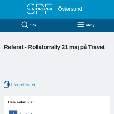
Till övergripande innehåll
Östersund
Sök
Meny
Referat - Rollatorrally 21 maj på Travet
Läs referatet
Dela sidan via: