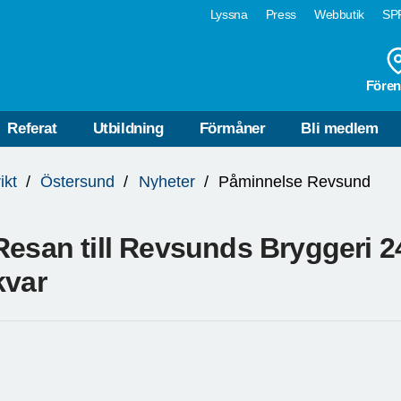
Lyssna
Press
Webbutik
SPF
Fören
Referat
Utbildning
Förmåner
Bli medlem
ikt
Östersund
Nyheter
Påminnelse Revsund
Resan till Revsunds Bryggeri 24
kvar