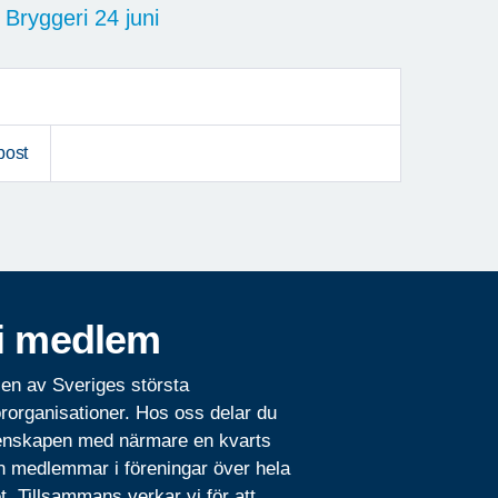
Bryggeri 24 juni
post
i medlem
 en av Sveriges största
rorganisationer. Hos oss delar du
nskapen med närmare en kvarts
n medlemmar i föreningar över hela
t. Tillsammans verkar vi för att