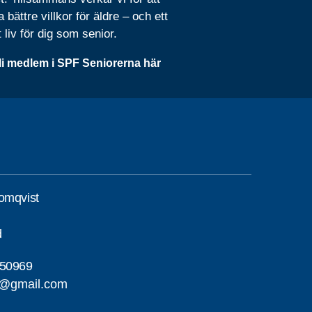
 bättre villkor för äldre – och ett
t liv för dig som senior.
li medlem i SPF Seniorerna här
omqvist
d
50969
t@gmail.com