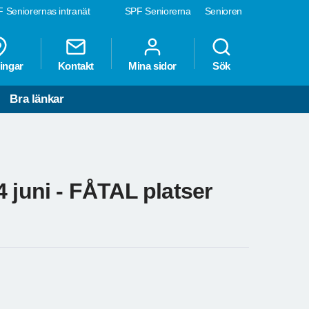
 Seniorernas intranät
SPF Seniorerna
Senioren
ingar
Kontakt
Mina sidor
Sök
Bra länkar
 juni - FÅTAL platser