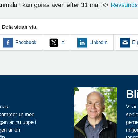
nmälan kan göras även efter 31 maj >>
Revsunds 
Dela sidan via:
Facebook
X
LinkedIn
E-
Bl
rnas
Vi är
 kommer ut med
senio
gan är nu uppe i
geme
gen är en
miljo
ån.
lande