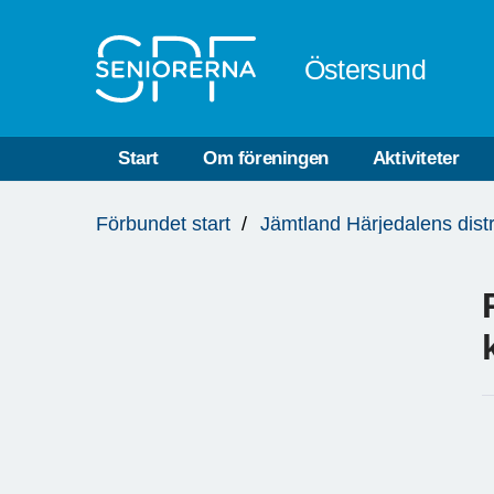
Till övergripande innehåll
Östersund
Start
Om föreningen
Aktiviteter
Du
Förbundet start
Jämtland Härjedalens distr
är
här: