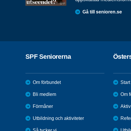
Gå till senioren.se
SPF Seniorerna
Öster
Om förbundet
Start
Bli medlem
Om f
Förmåner
Aktiv
Utbildning och aktiviteter
Refe
Så tycker vi
Utbi