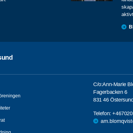
skapa
aktiv
B
sund
C/o:Ann-Marie Bl
Fagerbacken 6
öreningen
831 46 Östersun
iteter
Telefon:
+467020
rat
am.blomqvis
ldning