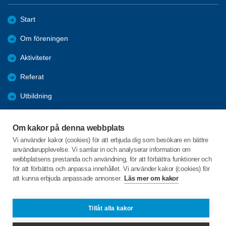
Start
Om föreningen
Aktiviteter
Referat
Utbildning
Förmåner
Om kakor på denna webbplats
Bli medlem
Vi använder kakor (cookies) för att erbjuda dig som besökare en bättre
användarupplevelse. Vi samlar in och analyserar information om
Bra länkar
webbplatsens prestanda och användning, för att förbättra funktioner och
för att förbättra och anpassa innehållet. Vi använder kakor (cookies) för
att kunna erbjuda anpassade annonser.
Läs mer om kakor
C/o:Ann-Marie Blomqvist
Fagerbacken 6
831 46 Östersund
Tillåt alla kakor