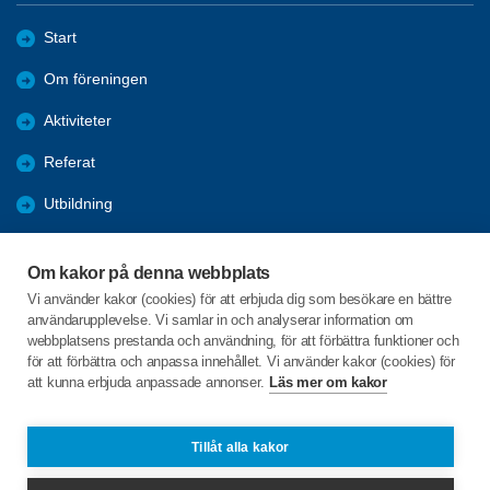
Start
Om föreningen
Aktiviteter
Referat
Utbildning
Förmåner
Om kakor på denna webbplats
Bli medlem
Vi använder kakor (cookies) för att erbjuda dig som besökare en bättre
användarupplevelse. Vi samlar in och analyserar information om
Bra länkar
webbplatsens prestanda och användning, för att förbättra funktioner och
för att förbättra och anpassa innehållet. Vi använder kakor (cookies) för
att kunna erbjuda anpassade annonser.
Läs mer om kakor
C/o:Ann-Marie Blomqvist
Fagerbacken 6
831 46 Östersund
Tillåt alla kakor
Telefon:
+46702050969