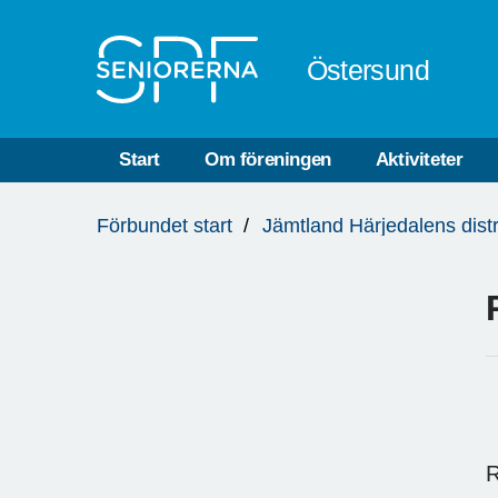
Till övergripande innehåll
Östersund
Start
Om föreningen
Aktiviteter
Du
Förbundet start
Jämtland Härjedalens distr
är
här:
R