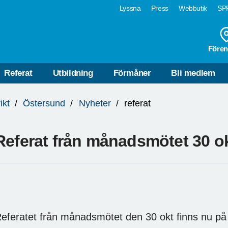
Lyssna
Press
Webbutik
SPF
Fören
Referat
Utbildning
Förmåner
Bli medlem
ikt
Östersund
Nyheter
referat
Referat från månadsmötet 30 o
eferatet från månadsmötet den 30 okt finns nu på