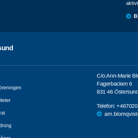
aktiv
B
sund
C/o:Ann-Marie Bl
Fagerbacken 6
öreningen
831 46 Östersun
iteter
Telefon:
+467020
rat
am.blomqvis
ldning