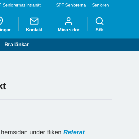
 Seniorernas intranät
SPF Seniorerna
Senioren
ingar
Kontakt
Mina sidor
Sök
Bra länkar
kt
 hemsidan under fliken
Referat