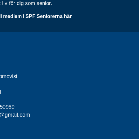
t liv för dig som senior.
li medlem i SPF Seniorerna här
omqvist
d
50969
t@gmail.com