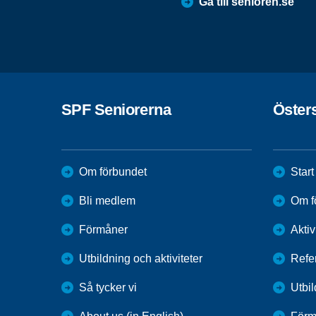
Gå till senioren.se
SPF Seniorerna
Öster
Om förbundet
Start
Bli medlem
Om f
Förmåner
Aktiv
Utbildning och aktiviteter
Refe
Så tycker vi
Utbi