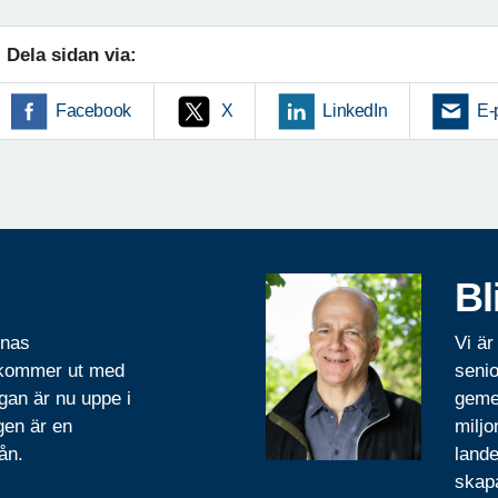
Dela sidan via:
Facebook
X
LinkedIn
E-
Bl
rnas
Vi är
 kommer ut med
senio
gan är nu uppe i
geme
gen är en
miljo
ån.
lande
skapa