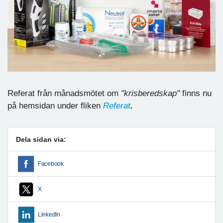
Referat från månadsmötet om
"krisberedskap"
finns nu
på hemsidan under fliken
Referat
.
Dela sidan via:
Facebook
X
LinkedIn