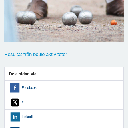
Resultat från boule aktiviteter
Dela sidan via:
Facebook
X
LinkedIn