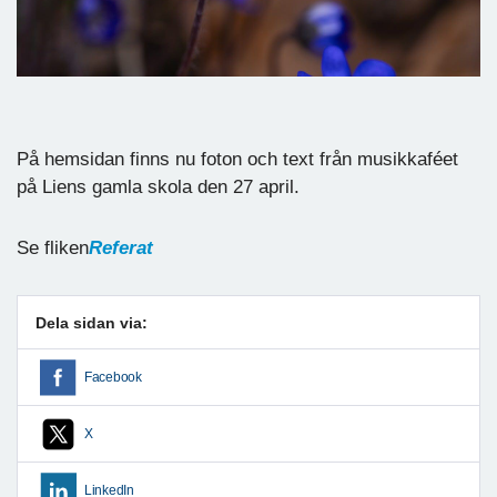
På hemsidan finns nu foton och text från musikkaféet
på Liens gamla skola den 27 april.
Se fliken
R
eferat
Dela sidan via:
Facebook
X
LinkedIn