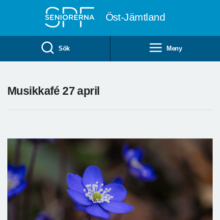
Till övergripande innehåll
Öst-Jämtland
Sök
Meny
Musikkafé 27 april