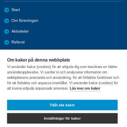
Start
Om föreningen
Aktiviteter
Referat
Utbildning
Om kakor på denna webbplats
Förmåner
Vi använder kakor (cookies) för att erbjuda dig som besökare en bättre
användarupplevelse. Vi samlar in och analyserar information om
Bli medlem
webbplatsens prestanda och användning, för att förbättra funktioner och
för att förbättra och anpassa innehållet. Vi använder kakor (cookies) för
att kunna erbjuda anpassade annonser.
Läs mer om kakor
C/o:Astrid Nylén
Södervägen 35
844 61 Kälarne
Tillåt alla kakor
Telefon:
+46702939397
Inställningar för kakor
ost-jamtland@spfseniorerna.se