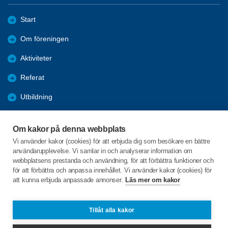
Start
Om föreningen
Aktiviteter
Referat
Utbildning
Förmåner
Om kakor på denna webbplats
Bli medlem
Vi använder kakor (cookies) för att erbjuda dig som besökare en bättre
användarupplevelse. Vi samlar in och analyserar information om
Bra länkar
webbplatsens prestanda och användning, för att förbättra funktioner och
för att förbättra och anpassa innehållet. Vi använder kakor (cookies) för
att kunna erbjuda anpassade annonser.
Läs mer om kakor
C/o:Inger Andersson
Sidsjö 330
843 91 BRÄCKE
Tillåt alla kakor