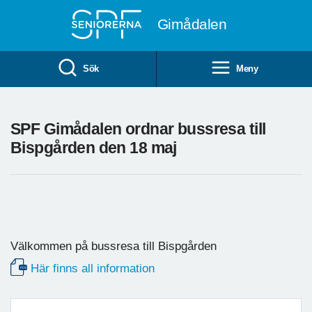
Till övergripande innehåll
Gimådalen
Sök
Meny
SPF Gimådalen ordnar bussresa till
Bispgården den 18 maj
Välkommen på bussresa till Bispgården
Här finns all information