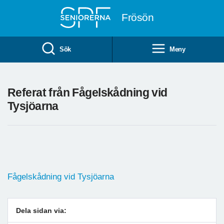
Till övergripande innehåll
Frösön
Sök
Meny
Referat från Fågelskådning vid
Tysjöarna
Fågelskådning vid Tysjöarna
Dela sidan via: