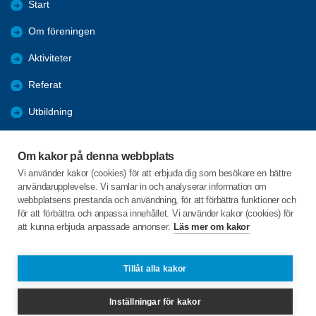
Start
Om föreningen
Aktiviteter
Referat
Utbildning
Förmåner
Om kakor på denna webbplats
Bli medlem
Vi använder kakor (cookies) för att erbjuda dig som besökare en bättre
användarupplevelse. Vi samlar in och analyserar information om
Bra länkar
webbplatsens prestanda och användning, för att förbättra funktioner och
för att förbättra och anpassa innehållet. Vi använder kakor (cookies) för
att kunna erbjuda anpassade annonser.
Läs mer om kakor
C/o:Majvor Enström
Örjansvägen 10
832 44 Frösön
Tillåt alla kakor
Telefon:
+46 702193083
Inställningar för kakor
teresia9@gmail.com