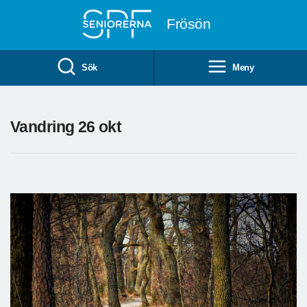
Till övergripande innehåll
Frösön
Sök
Meny
Vandring 26 okt