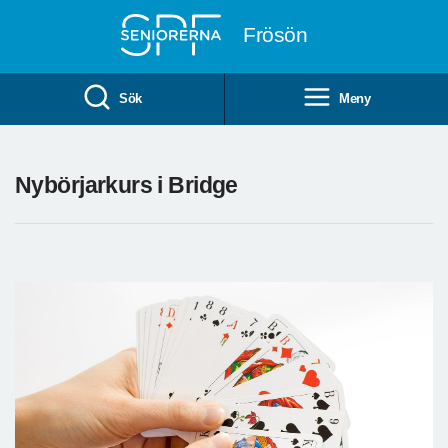
Till övergripande innehåll
Frösön
Sök
Meny
Nybörjarkurs i Bridge