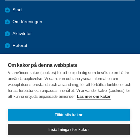
Start
Om föreningen
Aktiviteter
Referat
Utbildning
Om kakor på denna webbplats
Förmåner
Vi använder kakor (cookies) för att erbjuda dig som besökare en bättre
användarupplevelse. Vi samlar in och analyserar information om
Bli medlem
webbplatsens prestanda och användning, för att förbättra funktioner och
för att förbättra och anpassa innehållet. Vi använder kakor (cookies) för
att kunna erbjuda anpassade annonser.
Läs mer om kakor
C/o:Per-Lennart Lindgren
Näs-Viken 160
845 93 Fåker
Tillåt alla kakor
Telefon:
+46 706412317
Inställningar för kakor
lindgren-gunilla@hotmail.com