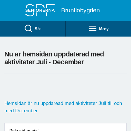
Till övergripande innehåll
Brunflobygden
Sök
Meny
Nu är hemsidan uppdaterad med
aktiviteter Juli - December
Hemsidan är nu uppdaread med aktiviteter Juli till och
med December
Dela sidan via: