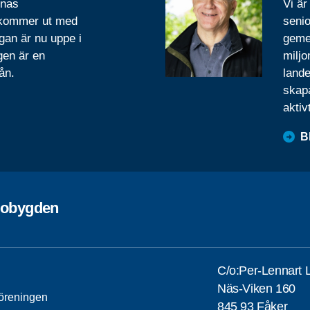
rnas
Vi är
 kommer ut med
senio
gan är nu uppe i
geme
gen är en
miljo
ån.
lande
skapa
aktiv
B
lobygden
C/o:Per-Lennart 
Näs-Viken 160
öreningen
845 93 Fåker