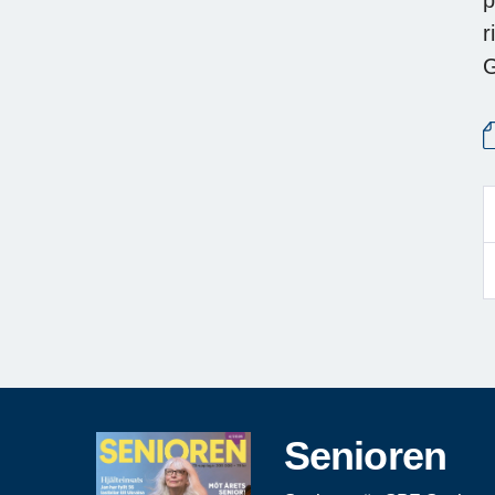
r
G
Senioren