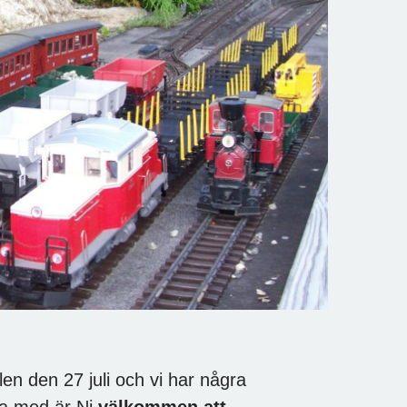
en den 27 juli och vi har några
åka med är Ni
välkommen att