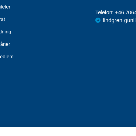
iteter
Telefon:
+46 706
rat
lindgren-gun
ldning
åner
medlem