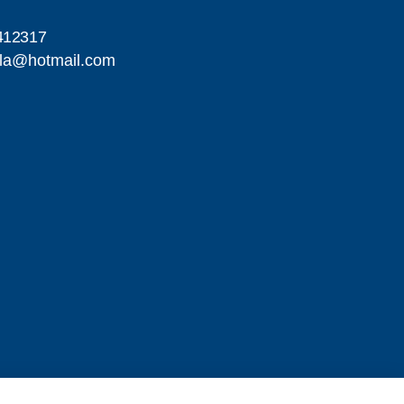
412317
illa@hotmail.com