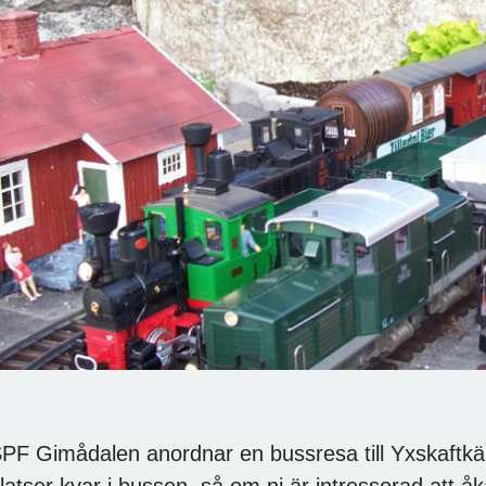
PF Gimådalen anordnar en bussresa till Yxskaftkäl
latser kvar i bussen, så om ni är intresserad att 