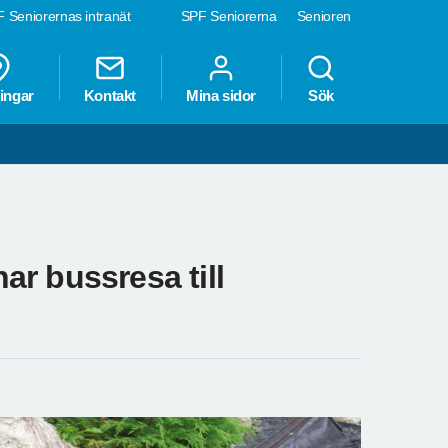
 Seniorernas intranät
SPF Seniorerna
Senioren
ingar
Kontakt
Mina sidor
Sök
r bussresa till