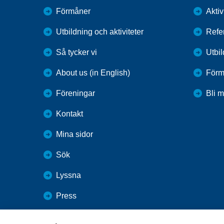
Förmåner
Aktiv
Utbildning och aktiviteter
Refe
Så tycker vi
Utbi
About us (in English)
Förm
Föreningar
Bli 
Kontakt
Mina sidor
Sök
Lyssna
Press
Webbutik