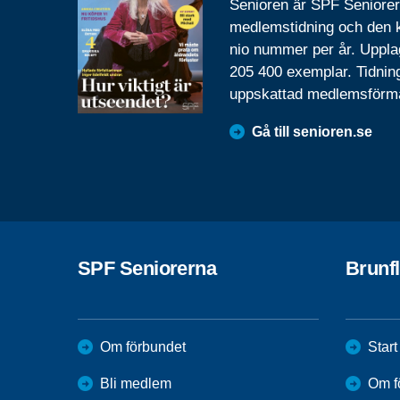
Senioren är SPF Seniore
medlemstidning och den
nio nummer per år. Uppla
205 400 exemplar. Tidnin
uppskattad medlemsförm
Gå till senioren.se
SPF Seniorerna
Brunf
Om förbundet
Start
Bli medlem
Om f