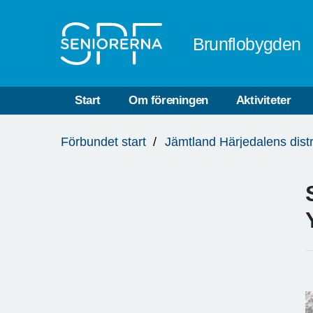
Till övergripande innehåll
Brunflobygden
Start
Om föreningen
Aktiviteter
Du
Förbundet start
Jämtland Härjedalens distr
är
här: