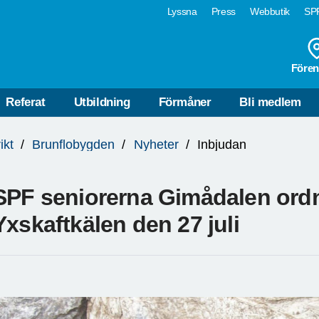
Lyssna
Press
Webbutik
SPF
Fören
Referat
Utbildning
Förmåner
Bli medlem
ikt
Brunflobygden
Nyheter
Inbjudan
SPF seniorerna Gimådalen ordna
Yxskaftkälen den 27 juli