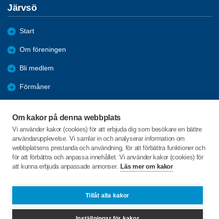
Järvsö
Start
Om föreningen
Bli medlem
Förmåner
Aktiviteter
Om kakor på denna webbplats
Möten
Vi använder kakor (cookies) för att erbjuda dig som besökare en bättre
användarupplevelse. Vi samlar in och analyserar information om
Resor
webbplatsens prestanda och användning, för att förbättra funktioner och
för att förbättra och anpassa innehållet. Vi använder kakor (cookies) för
att kunna erbjuda anpassade annonser.
Läs mer om kakor
C/o:Ann-Marie Persson
Norvägen 183
827 54 Järvsö
Tillåt alla kakor
Telefon:
+46 702749309
Inställningar för kakor