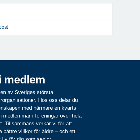
post
i medlem
 en av Sveriges största
rorganisationer. Hos oss delar du
nskapen med närmare en kvarts
n medlemmar i föreningar över hela
t. Tillsammans verkar vi för att
 bättre villkor för äldre – och ett
t liv för dig som senior.