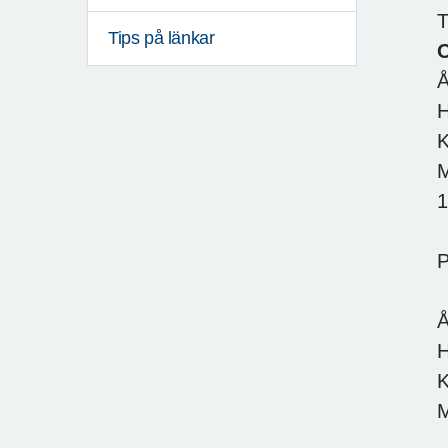
T
Tips på länkar
O
P
Å
H
K
M