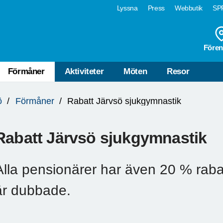
Lyssna
Press
Webbutik
SPF
Fören
Förmåner
Aktiviteter
Möten
Resor
ö
Förmåner
Rabatt Järvsö sjukgymnastik
Rabatt Järvsö sjukgymnastik
Alla pensionärer har även 20 % raba
är dubbade.