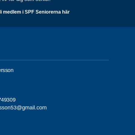
li medlem i SPF Seniorerna här
ersson
749309
rsson53@gmail.com