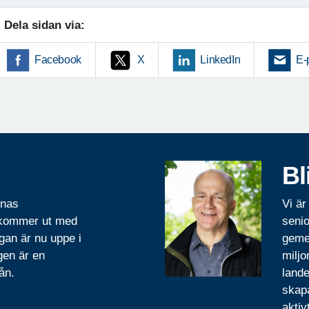
Dela sidan via:
Facebook
X
LinkedIn
E-
Bl
rnas
Vi är
 kommer ut med
senio
gan är nu uppe i
geme
gen är en
miljo
ån.
lande
skapa
aktiv