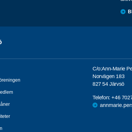
B
ö
C/o:Ann-Marie P
Norvägen 183
öreningen
827 54 Järvsö
medlem
Telefon:
+46 702
åner
annmarie.pe
iteter
n