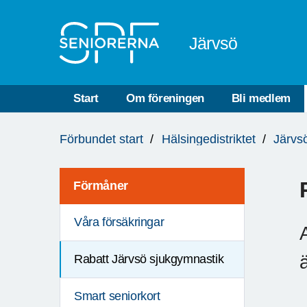
Till övergripande innehåll
Järvsö
Start
Om föreningen
Bli medlem
Du
Förbundet start
Hälsingedistriktet
Järvs
är
här:
Förmåner
Våra försäkringar
Rabatt Järvsö sjukgymnastik
Smart seniorkort