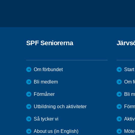
SPF Seniorerna
Järvs
Om förbundet
Start
Bli medlem
Om f
Förmåner
Bli 
Utbildning och aktiviteter
Förm
Så tycker vi
Aktiv
About us (in English)
Möte