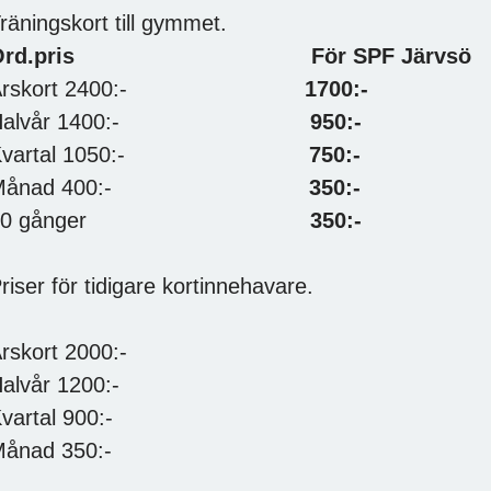
räningskort till gymmet.
rd.pris
För SPF Järvsö
Årskort 2400:-
1700:-
Halvår 1400:-
950:-
Kvartal 1050:-
750:-
Månad 400:-
350:-
10 gånger
350:-
riser för tidigare kortinnehavare.
rskort 2000:-
alvår 1200:-
vartal 900:-
ånad 350:-