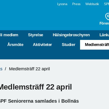
Lyssna
Press
Webbutik
SPF
Fören
li medlem
Styrelse
Hälsingebroschyren
Länk
Årsmöte
Aktiviteter
Studier
Medlemsträff
äs
Medlemsträff 22 april
Medlemsträff 22 april
PF Seniorerna samlades i Bollnäs