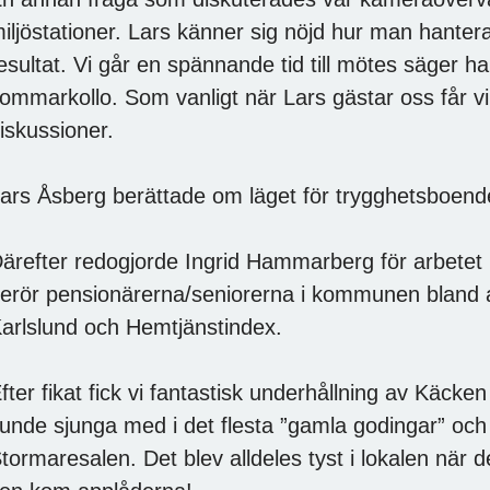
iljöstationer. Lars känner sig nöjd hur man hantera
esultat. Vi går en spännande tid till mötes säger
ommarkollo. Som vanligt när Lars gästar oss får vi
iskussioner.
ars Åsberg berättade om läget för trygghetsboend
ärefter redogjorde Ingrid Hammarberg för arbetet
erör pensionärerna/seniorerna i kommunen bland 
arlslund och Hemtjänstindex.
fter fikat fick vi fantastisk underhållning av Käcke
unde sjunga med i det flesta ”gamla godingar” och
tormaresalen. Det blev alldeles tyst i lokalen när d