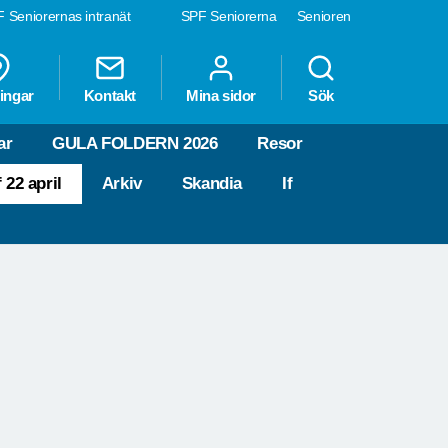
 Seniorernas intranät
SPF Seniorerna
Senioren
ingar
Kontakt
Mina sidor
Sök
ar
GULA FOLDERN 2026
Resor
 22 april
Arkiv
Skandia
If