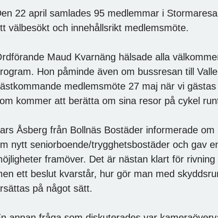
en 22 april samlades 95 medlemmar i Stormaresalen
tt välbesökt och innehållsrikt medlemsmöte.
rdförande Maud Kvarnäng hälsade alla välkomme
rogram. Hon påminde även om bussresan till Vall
ästkommande medlemsmöte 27 maj när vi gästas a
om kommer att berätta om sina resor på cykel run
ars Åsberg från Bollnäs Bostäder informerade om a
m nytt seniorboende/trygghetsbostäder och gav en 
öjligheter framöver. Det är nästan klart för rivni
en ett beslut kvarstår, hur gör man med skyddsr
rsättas på något sätt.
n annan fråga som diskuterades var kameraöverva