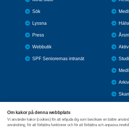
Sök
Medl
Lyssna
Hälsn
Press
Årsm
Webbutik
Aktiv
SPF Seniorernas intranät
Stud
Medle
Arkiv
Skan
If
Om kakor på denna webbplats
Repo
Vi använder kakor (cookies) för att erbjuda dig som besökare en bättre använ
användning, för att förbättra funktioner och för att förbättra och anpassa inne