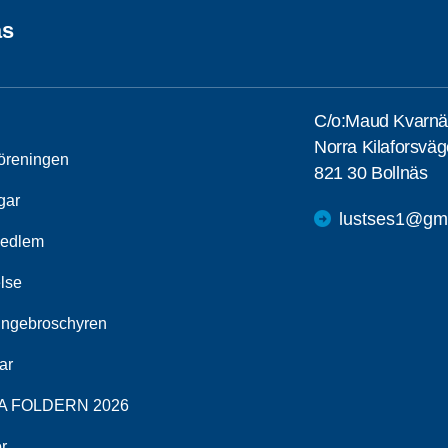
äs
C/o:Maud Kvarn
Norra Kilaforsvä
öreningen
821 30 Bollnäs
gar
lustses1@gm
medlem
else
ingebroschyren
ar
A FOLDERN 2026
r