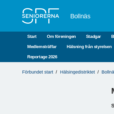
Till övergripande innehåll
Bollnäs
Start
Om föreningen
Stadgar
B
Medlemsträffar
Hälsning från styrelsen
Reportage 2026
Du
Förbundet start
Hälsingedistriktet
Bolln
är
här:
S