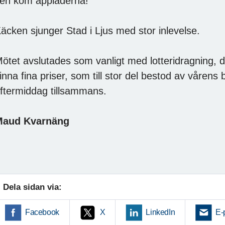
en kom applåderna!
äcken sjunger Stad i Ljus med stor inlevelse.
ötet avslutades som vanligt med lotteridragning, d
inna fina priser, som till stor del bestod av vårens 
ftermiddag tillsammans.
Maud Kvarnäng
Dela sidan via:
Facebook
X
LinkedIn
E-