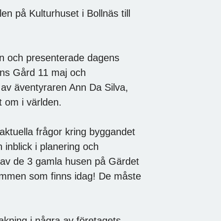
 på Kulturhuset i Bollnäs till
n och presenterade dagens
ens Gård 11 maj och
v äventyraren Ann Da Silva,
t om i världen.
ktuella frågor kring byggandet
inblick i planering och
ng av de 3 gamla husen på Gärdet
ummen som finns idag! De måste
kning i några av företagets