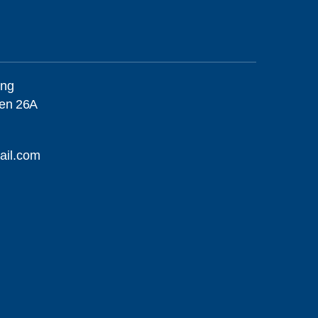
äng
gen 26A
ail.com