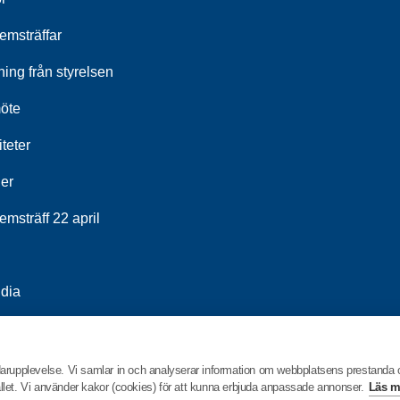
emsträffar
ing från styrelsen
öte
iteter
ier
msträff 22 april
dia
rtage 2026
darupplevelse. Vi samlar in och analyserar information om webbplatsens prestanda
hållet. Vi använder kakor (cookies) för att kunna erbjuda anpassade annonser.
Läs m