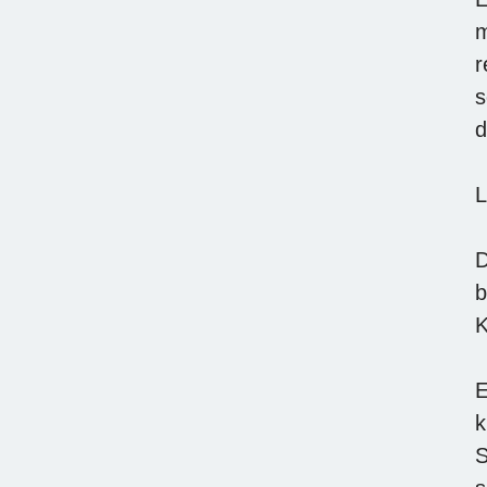
m
r
s
d
L
D
b
K
E
k
S