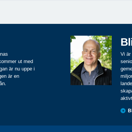
Bl
rnas
Vi är
 kommer ut med
senio
gan är nu uppe i
geme
gen är en
miljo
ån.
lande
skapa
aktiv
B