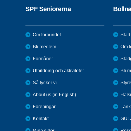
SPF Seniorerna
Bolln
Om förbundet
Start
Bli medlem
Om f
Förmåner
Stad
Utbildning och aktiviteter
Bli 
Så tycker vi
Styr
About us (in English)
Häls
Föreningar
Länk
Kontakt
GUL
Mina sidor
Reso