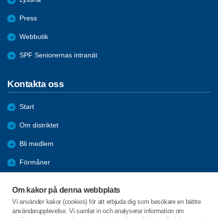
Press
Webbutik
SPF Seniorernas intranät
Kontakta oss
Start
Om distriktet
Bli medlem
Förmåner
Utbildning och aktivitet
Om kakor på denna webbplats
Referat o Bildgalleri
Vi använder kakor (cookies) för att erbjuda dig som besökare en bättre
användarupplevelse. Vi samlar in och analyserar information om
NYHETSBREV