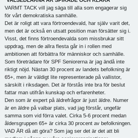
"
VALSEDLARNA ÄR SPIKADE OCH KLARA
VARMT TACK vill jag säga till alla som engagerar sig
för vårt demokratiska samhälle.
Det är roligt att vara förtroendevald, har själv varit det,
men det är också en utsatt position man försätter sig i.
Visst, det finns förtroendevalda som missbrukar sitt
uppdrag, men de allra flesta går in i rollen med
ambitionen att förbättra för människor och samhälle.
Som företrädare för SPF Seniorerna är jag ändå inte
riktigt nöjd. Nästan 30 procent av landets befolkning är
65+, men är väldigt lite representerade på vallistor,
särskilt i riksdagen. Det är förstås inte bra för beslut
fattar man utifrån kunskap och erfarenheter.
Den som är expert på äldrefrågor är just äldre. Numer
är en äldre på valbar plats, vad jag förstår, ungefär
samma som vid förra valet. Cirka 5-6 procent medan
åldersgruppen 65+ är cirka 30 procent av befolkningen.
VAD ÄR då att göra? Som jag ser det är det att bli