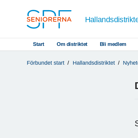
Till övergripande innehåll
Hallandsdistrikt
Start
Om distriktet
Bli medlem
Du
Förbundet start
Hallandsdistriktet
Nyhet
är
här: