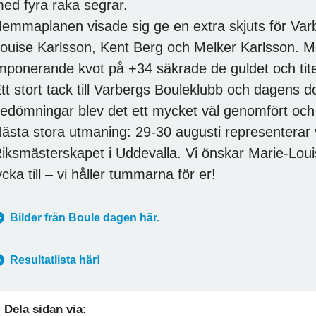
ed fyra raka segrar.
emmaplanen visade sig ge en extra skjuts för Var
ouise Karlsson, Kent Berg och Melker Karlsson. M
mponerande kvot på +34 säkrade de guldet och tite
tt stort tack till Varbergs Bouleklubb och dagens 
edömningar blev det ett mycket väl genomfört oc
ästa stora utmaning: 29-30 augusti representerar v
iksmästerskapet i Uddevalla. Vi önskar Marie-Louis
ycka till – vi håller tummarna för er!
Bilder från Boule dagen här.
Resultatlista här!
Dela sidan via: