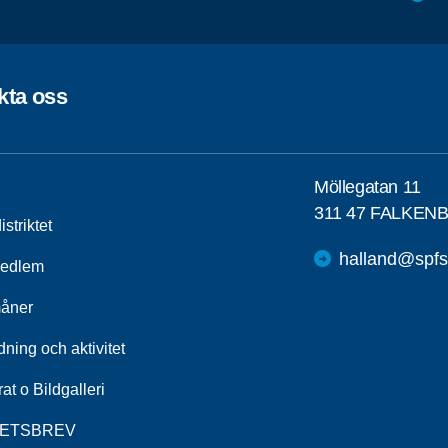
kta oss
Möllegatan 11
311 47 FALKEN
striktet
halland@spfs
medlem
åner
dning och aktivitet
at o Bildgalleri
ETSBREV