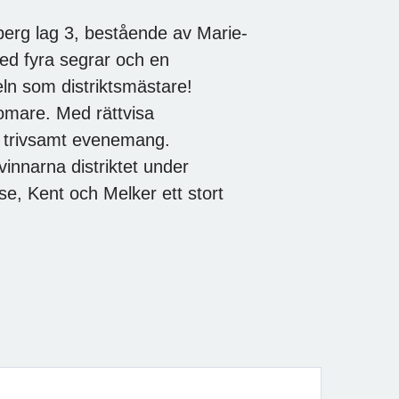
berg lag 3, bestående av Marie-
ed fyra segrar och en
ln som distriktsmästare!
domare. Med rättvisa
h trivsamt evenemang.
innarna distriktet under
e, Kent och Melker ett stort