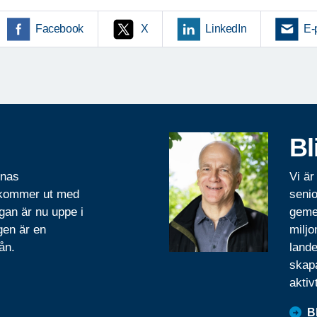
Facebook
X
LinkedIn
E-
Bl
rnas
Vi är
 kommer ut med
senio
gan är nu uppe i
geme
gen är en
miljo
ån.
lande
skapa
aktiv
B