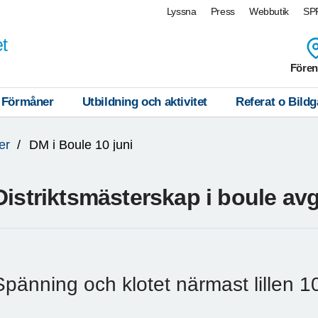
Lyssna
Press
Webbutik
SPF
et
Fören
Förmåner
Utbildning och aktivitet
Referat o Bildga
er
DM i Boule 10 juni
Distriktsmästerskap i boule avg
Spänning och klotet närmast lillen 10