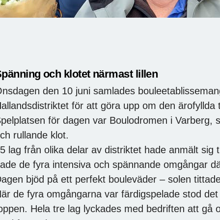
pänning och klotet närmast lillen
nsdagen den 10 juni samlades bouleetablisseman
allandsdistriktet för att göra upp om den ärofyllda 
pelplatsen för dagen var Boulodromen i Varberg, s
ch rullande klot.
5 lag från olika delar av distriktet hade anmält sig 
ade de fyra intensiva och spännande omgångar där
agen bjöd på ett perfekt bouleväder – solen tittade
är de fyra omgångarna var färdigspelade stod det k
oppen. Hela tre lag lyckades med bedriften att g