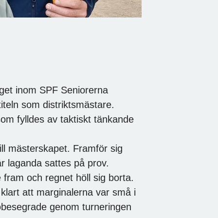
get inom SPF Seniorerna
titeln som distriktsmästare.
om fylldes av taktiskt tänkande
till mästerskapet. Framför sig
 laganda sattes på prov.
 fram och regnet höll sig borta.
lart att marginalerna var små i
å obesegrade genom turneringen