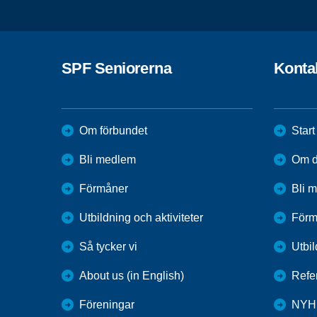
SPF Seniorerna
Konta
Om förbundet
Start
Bli medlem
Om di
Förmåner
Bli 
Utbildning och aktiviteter
Förm
Så tycker vi
Utbil
About us (in English)
Refer
Föreningar
NYH