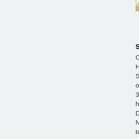
S
O
H
S
o
3
h
D
N
t