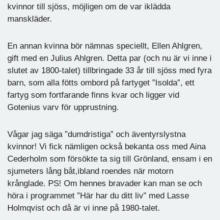
kvinnor till sjöss, möjligen om de var iklädda
manskläder.
En annan kvinna bör nämnas speciellt, Ellen Ahlgren,
gift med en Julius Ahlgren. Detta par (och nu är vi inne i
slutet av 1800-talet) tillbringade 33 år till sjöss med fyra
barn, som alla fötts ombord på fartyget ”Isolda”, ett
fartyg som fortfarande finns kvar och ligger vid
Gotenius varv för upprustning.
Vågar jag säga ”dumdristiga” och äventyrslystna
kvinnor! Vi fick nämligen också bekanta oss med Aina
Cederholm som försökte ta sig till Grönland, ensam i en
sjumeters lång båt,ibland roendes när motorn
krånglade. PS! Om hennes bravader kan man se och
höra i programmet ”Här har du ditt liv” med Lasse
Holmqvist och då är vi inne på 1980-talet.