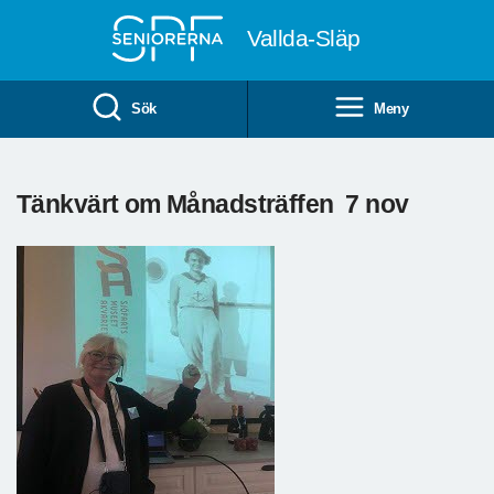
Till övergripande innehåll
Vallda-Släp
Sök
Meny
Tänkvärt om Månadsträffen 7 nov