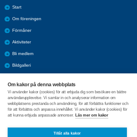
Start
Om föreningen
Förmåner
Aktiviteter
Bli medlem
Bildgalleri
Månadsträffar
Om kakor på denna webbplats
Resor och utflykter
Vi använder kakor (cookies) för att erbjuda dig som besökare en bättre
användarupplevelse. Vi samlar in och analyserar information om
Annonser
webbplatsens prestanda och användning, för att förbättra funktioner och
för att förbättra och anpassa innehållet. Vi använder kakor (cookies) för
att kunna erbjuda anpassade annonser.
Läs mer om kakor
C/o:Barbro Sandberg
Hagenvägen 7
429 35 Kullavik
Tillåt alla kakor