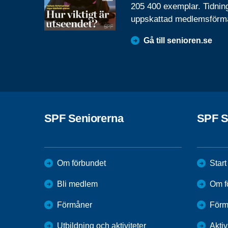
205 400 exemplar. Tidnin
uppskattad medlemsförm
Gå till senioren.se
SPF Seniorerna
SPF S
Om förbundet
Start
Bli medlem
Om f
Förmåner
Förm
Utbildning och aktiviteter
Aktiv