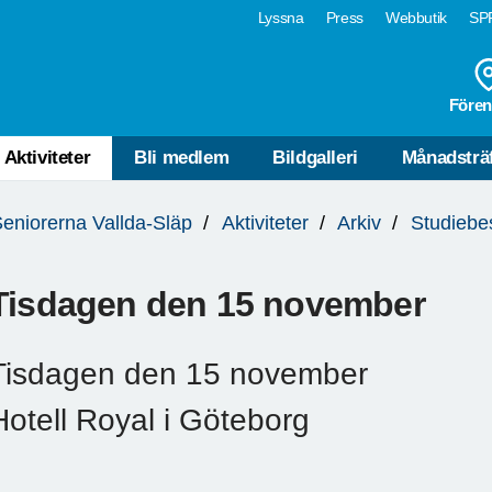
Lyssna
Press
Webbutik
SPF
Fören
Aktiviteter
Bli medlem
Bildgalleri
Månadsträf
eniorerna Vallda-Släp
Aktiviteter
Arkiv
Studiebe
Tisdagen den 15 november
Tisdagen den 15 november
Hotell Royal i Göteborg