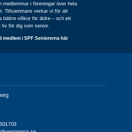
n medlemmar i föreningar över hela
t. Tillsammans verkar vi för att
 bättre villkor för äldre – och ett
t liv för dig som senior.
li medlem i SPF Seniorerna här
berg
2501703
pfseniorerna.se