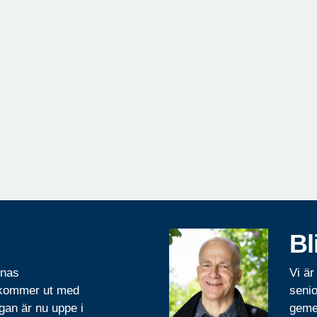
Bl
rnas
Vi är
 kommer ut med
senio
gan är nu uppe i
geme