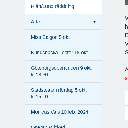
Hjärt/Lung-räddning
V
Arkiv
h
D
Miss Saigon 5 okt
V
S
Kungsbacka Teater 18 okt
Göteborgsoperan den 9 okt.
A
kl.18.30
s
Stadsteatern lördag 5 okt.
kl.15.00
Monicas Vals 10 feb. 2024
Operan-Wicked