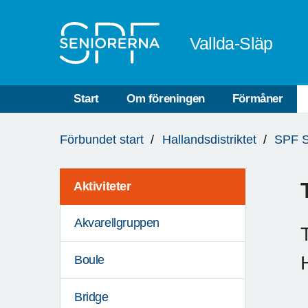
Till övergripande innehåll
Vallda-Släp
Start
Om föreningen
Förmåner
Du
Förbundet start
Hallandsdistriktet
SPF S
är
här:
Aktiviteter
Akvarellgruppen
Boule
Bridge