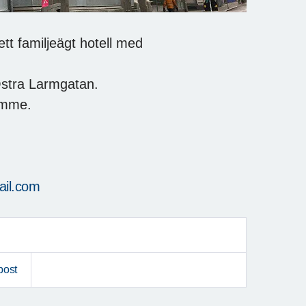
ett familjeägt hotell med
Östra Larmgatan.
timme.
ail.com
post