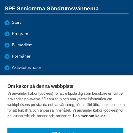
SPF Seniorerna Söndrumsvännerna
Start
Program
Bli medlem
Förmåner
Aktiviteter/resor
Mötesreferat/bilder
Om kakor på denna webbplats
Vår förening
Vi använder kakor (cookies) för att erbjuda dig som besökare en bättre
användarupplevelse. Vi samlar in och analyserar information om
Övrig information
webbplatsens prestanda och användning, för att förbättra funktioner och
för att förbättra och anpassa innehållet. Vi använder kakor (cookies) för
att kunna erbjuda anpassade annonser.
Läs mer om kakor
C/o:Anna-Karin Malmkvist
Stinas gränd 11
302 75 HALMSTAD